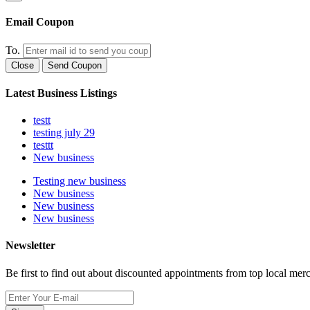
Email Coupon
To.
Close
Send Coupon
Latest Business Listings
testt
testing july 29
testtt
New business
Testing new business
New business
New business
New business
Newsletter
Be first to find out about discounted appointments from top local mer